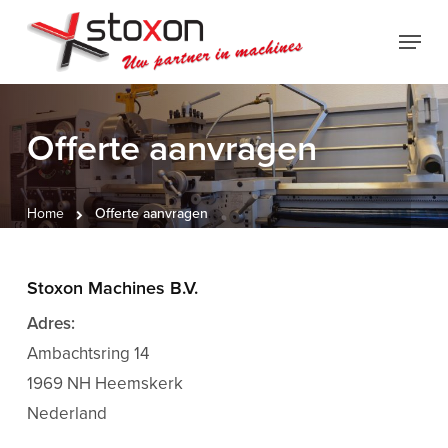
Skip
Menu
to
Close
main
Menu
content
Offerte aanvragen
Home
Offerte aanvragen
Stoxon Machines B.V.
Adres:
Ambachtsring 14
1969 NH Heemskerk
Nederland