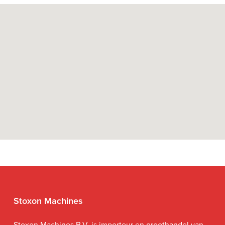
Stoxon Machines
Stoxon Machines B.V. is importeur en groothandel van