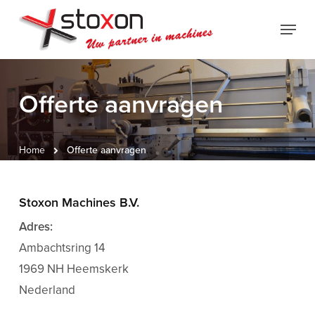
Skip
Menu
to
Close
main
Menu
content
Offerte aanvragen
Home
Offerte aanvragen
Stoxon Machines B.V.
Adres:
Ambachtsring 14
1969 NH Heemskerk
Nederland