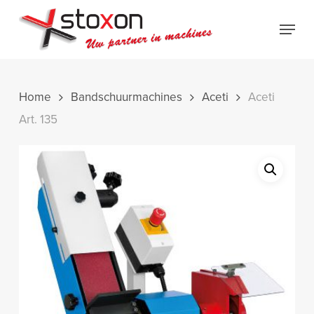
Skip
Menu
to
Close
main
Menu
content
Home
Bandschuurmachines
Aceti
Aceti
Art. 135