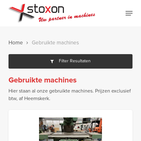
Skip
Menu
to
Close
main
Menu
content
Home
Gebruikte machines
Filter Resultaten
Gebruikte machines
Hier staan al onze gebruikte machines. Prijzen exclusief
btw, af Heemskerk.