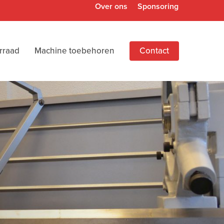
Over ons
Sponsoring
rraad
Machine toebehoren
Contact