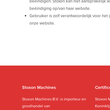
beëindigen. Stoxon kan niet aansprakelijk 
beëindiging op/van haar website.
Gebruiker is zelf verantwoordelijk voor het
onze website.
Stoxon Machines
Certifi
Stoxon Machines B.V. is importeur en
Stoxon M
groothandel van
Koninkli