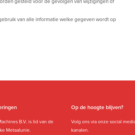
worden gesteld voor de gevolgen van wijzigingen of
 gebruik van alle informatie welke gegeven wordt op
ceringen
Op de hoogte blijven?
achines B.V. is lid van de
Volg ons via onze social medi
jke Metaalunie.
kanalen.