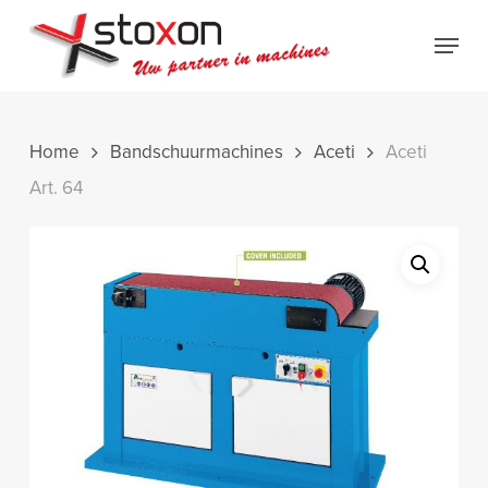
Skip
Menu
to
Close
main
Menu
content
Home
Bandschuurmachines
Aceti
Aceti
Art. 64