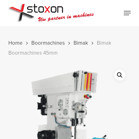
Skip
Menu
to
Close
main
Menu
content
Home
Boormachines
Bimak
Bimak
Boormachines 45mm