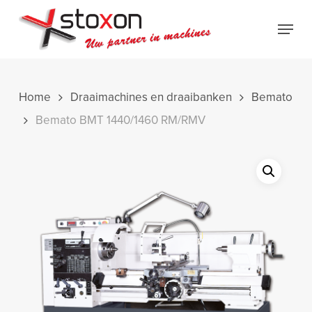
Skip
Menu
to
Close
main
Menu
content
Home
Draaimachines en draaibanken
Bemato
Bemato BMT 1440/1460 RM/RMV