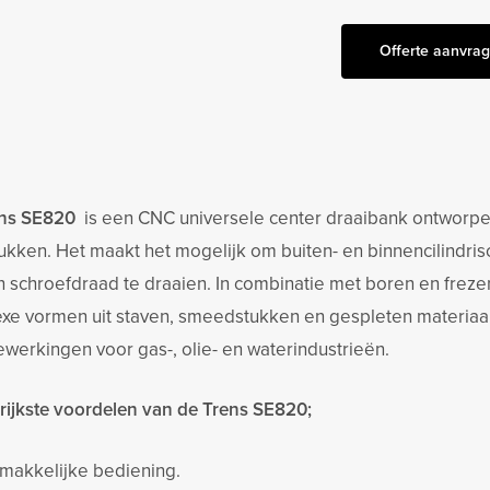
Offerte aanvra
ens SE820
is een CNC universele center draaibank ontworpe
ukken. Het maakt het mogelijk om buiten- en binnencilindris
n schroefdraad te draaien. In combinatie met boren en frez
xe vormen uit staven, smeedstukken en gespleten materiaal. G
ewerkingen voor gas-, olie- en waterindustrieën.
rijkste voordelen van de Trens SE820;
makkelijke bediening.