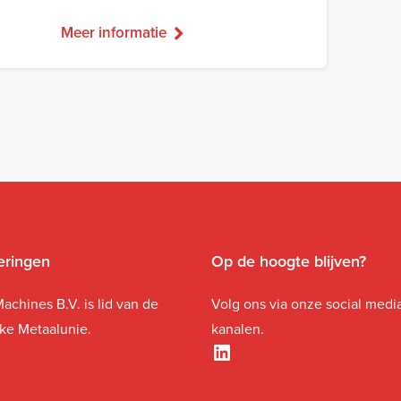
Meer informatie
ceringen
Op de hoogte blijven?
achines B.V. is lid van de
Volg ons via onze social medi
jke Metaalunie.
kanalen.
LinkedIn