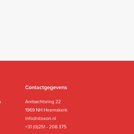
Contactgegevens
a
Ambachtsring 22
1969 NH Heemskerk
i
nfo@stoxon.nl
+31 (0)251 - 208 375