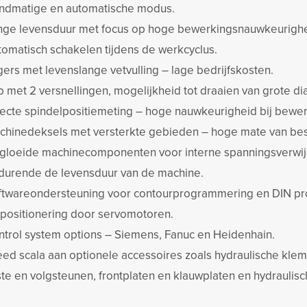
ndmatige en automatische modus.
nge levensduur met focus op hoge bewerkingsnauwkeurighe
tomatisch schakelen tijdens de werkcyclus.
ers met levenslange vetvulling – lage bedrijfskosten.
 met 2 versnellingen, mogelijkheid tot draaien van grote di
recte spindelpositiemeting – hoge nauwkeurigheid bij bewerk
chinedeksels met versterkte gebieden – hoge mate van bes
gloeide machinecomponenten voor interne spanningsverwijde
durende de levensduur van de machine.
ftwareondersteuning voor contourprogrammering en DIN p
 positionering door servomotoren.
ntrol system options – Siemens, Fanuc en Heidenhain.
eed scala aan optionele accessoires zoals hydraulische kl
te en volgsteunen, frontplaten en klauwplaten en hydraulisc