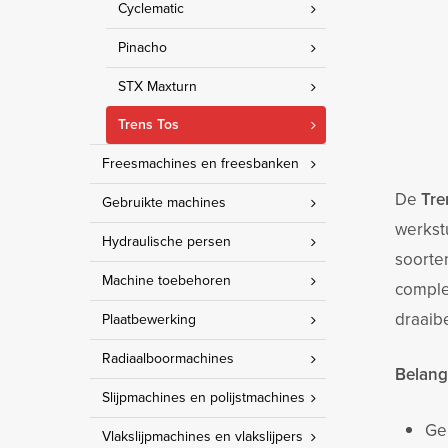
Cyclematic
Pinacho
STX Maxturn
Trens Tos
Freesmachines en freesbanken
De
Tr
Gebruikte machines
werkst
Hydraulische persen
soorte
Machine toebehoren
comple
draaib
Plaatbewerking
Radiaalboormachines
Belang
Slijpmachines en polijstmachines
Ge
Vlakslijpmachines en vlakslijpers