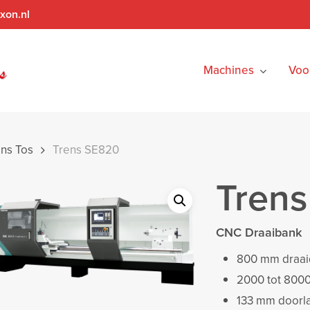
xon.nl
Machines
Voo
ns Tos
Trens SE820
Tren
CNC Draaibank
800 mm draai
2000 tot 800
133 mm doorl