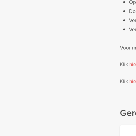
Op
Do
Ve
Ve
Voor me
Klik
hie
Klik
hie
Ger