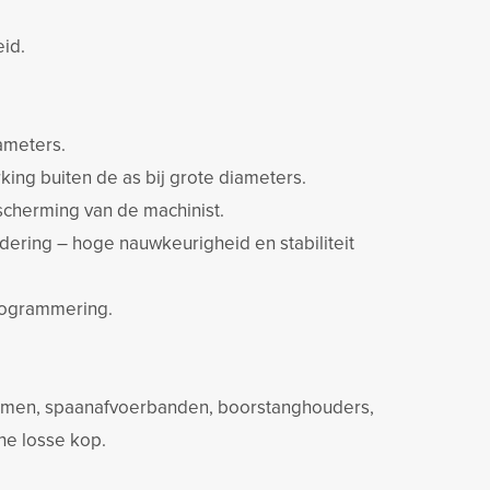
id.
ameters.
ing buiten de as bij grote diameters.
cherming van de machinist.
ring – hoge nauwkeurigheid en stabiliteit
rogrammering.
emmen, spaanafvoerbanden, boorstanghouders,
he losse kop.