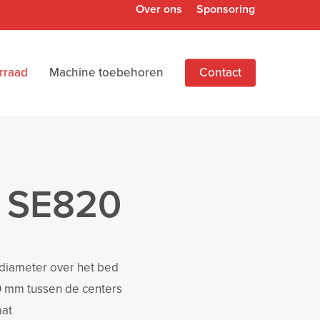
Over ons
Sponsoring
rraad
Machine toebehoren
Contact
s SE820
diameter over het bed
0 mm tussen de centers
aat