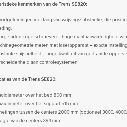
eristieke kenmerken van de Trens SE820;
ortgeleidingen met laag van wrijvingssubstantie, die positio
eding.
orgeladen kogelschroeven – hoge maatnauwkeurigheid van
chinegeometrie meten met laserapparaat – exacte instelli
nstante snijsnelheid – hoge kwaliteit van gedraaide opperv
rscheidenheid aan controlesystemen
icaties van de Trens SE820;
aaidiameter over het bed 800 mm
aaidiameter over het support 515 mm
metingen tussen de centers 2000 mm (optioneel 3000, 4000
ogte van de centers 394 mm