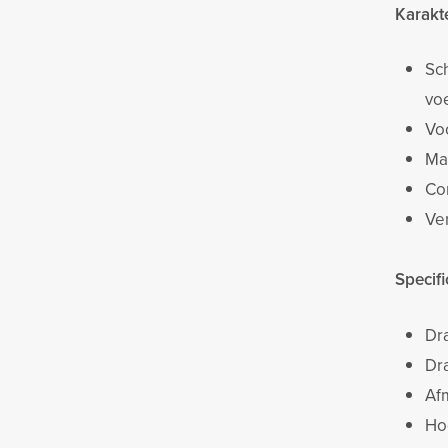
Karakt
Sch
vo
Vo
Ma
Co
Ve
Specif
Dr
Dr
Af
Ho