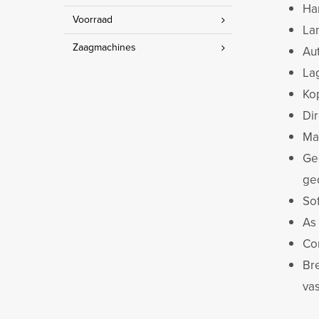
Ha
Voorraad
La
Zaagmachines
Au
Lag
Kop
Di
Ma
Ge
ge
So
As
Co
Br
vas