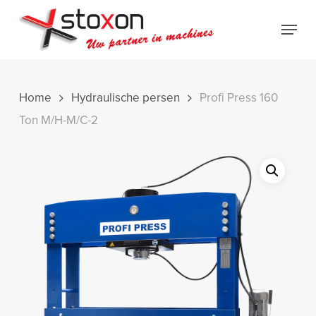
Skip
Menu
to
Close
main
Menu
content
Home
Hydraulische persen
Profi Press 160
Ton M/H-M/C-2