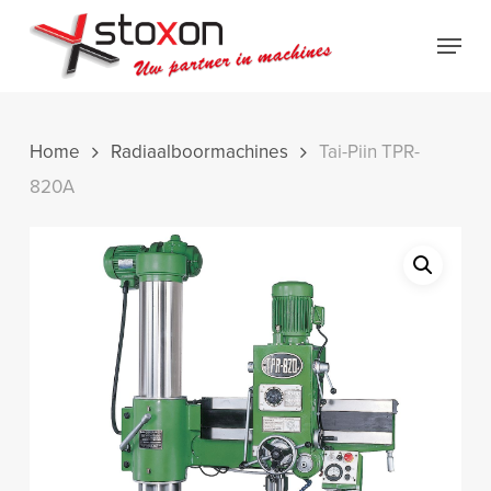
Skip
Menu
to
Close
main
Menu
content
Home
Radiaalboormachines
Tai-Piin TPR-
820A