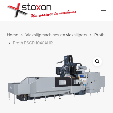
Skip
Menu
to
Close
main
Menu
content
Home
Vlakslijpmachines en vlakslijpers
Proth
Proth PSGP-1040AHR