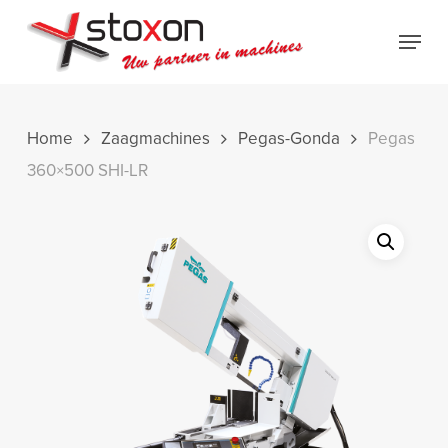
Skip
Menu
to
Close
main
Menu
content
Home
Zaagmachines
Pegas-Gonda
Pegas
360×500 SHI-LR