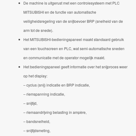
De machine is uitgerust met een controlesysteem met PLC
MITSUBISHI en de functie van automatische
veiligheidsregeling van de snijtoevoer BRP (snelheid van de
arm tot de snede).
Het MITSUBISHI-bedieningspaneel maakt standaard gebruik
van een touchscreen en PLC, wat semi-automatische sneden
en communicatie met de operator mogelijk maakt.
Het bedieningspaneel geeft informatie over het snijproces weer
op het display:
– cyclus (snij)
indicatie en
BRP indicatie,
– riemspanning indicatie,
– snijtijd,
– riemaandrijving belasting in ampère,
– bandsnelheid,
– snijtijdsmeting,