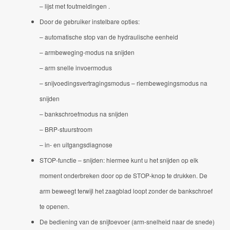
– lijst met foutmeldingen .
Door de gebruiker instelbare opties:
– automatische stop van de hydraulische eenheid
– armbeweging-modus na snijden
– arm snelle
invoermodus
–
snijvoedingsvertragingsmodus
– riembewegingsmodus na
snijden
– bankschroefmodus na snijden
– BRP-stuurstroom
– in- en uitgangsdiagnose
STOP-functie – snijden: hiermee kunt u het snijden op elk
moment onderbreken door op de STOP-knop te drukken.
De
arm beweegt terwijl het zaagblad loopt zonder de bankschroef
te openen.
De bediening van de snijtoevoer (arm-snelheid naar de snede)