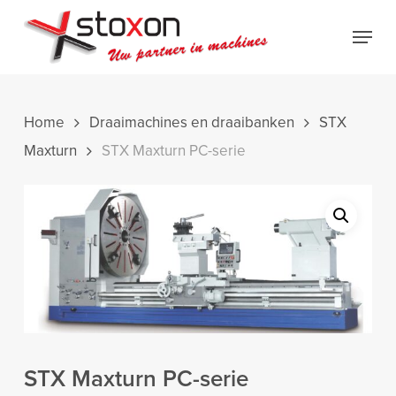
Skip
Menu
to
Close
main
Menu
content
Home
Draaimachines en draaibanken
STX
Maxturn
STX Maxturn PC-serie
STX Maxturn PC-serie