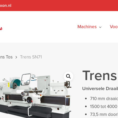
xon.nl
Machines
Voo
ns Tos
Trens SN71
Trens
Universele Draa
710 mm draaid
1500 tot 4000
73,5 mm door