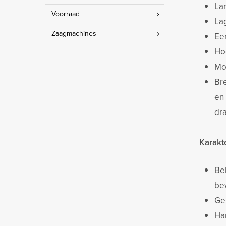
La
Voorraad
La
Zaagmachines
Ee
Ho
Mo
Bre
en
dra
Karakt
Bel
be
Ge
Ha