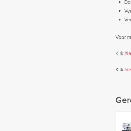
Do
Ve
Ve
Voor me
Klik
hie
Klik
hie
Ger