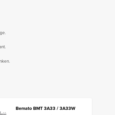
age.
nt.
anken.
Bemato BMT 3A33 / 3A33W