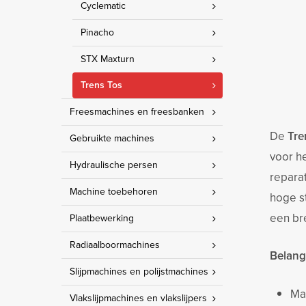
Cyclematic
Pinacho
STX Maxturn
Trens Tos
Freesmachines en freesbanken
De
Tre
Gebruikte machines
voor h
Hydraulische persen
repara
Machine toebehoren
hoge s
een br
Plaatbewerking
Radiaalboormachines
Belang
Slijpmachines en polijstmachines
Ma
Vlakslijpmachines en vlakslijpers