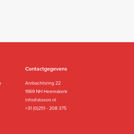
Contactgegevens
a
Ambachtsring 22
1969 NH Heemskerk
i
nfo@stoxon.nl
+31 (0)251 - 208 375