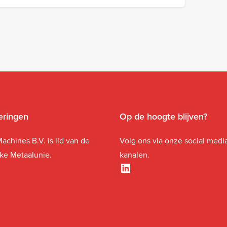
ceringen
Op de hoogte blijven?
achines B.V. is lid van de
Volg ons via onze social medi
jke Metaalunie.
kanalen.
LinkedIn