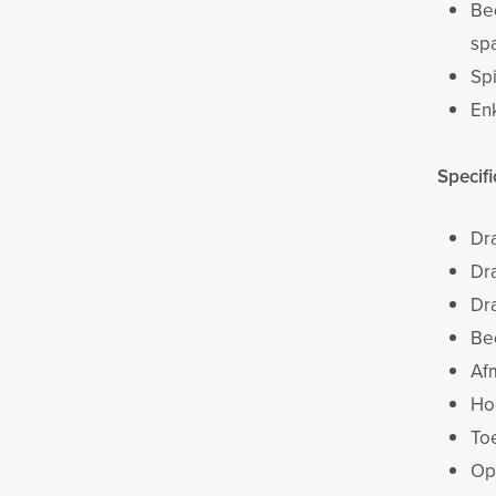
Be
sp
Sp
En
Specifi
Dr
Dr
Dr
Be
Af
Ho
To
Op