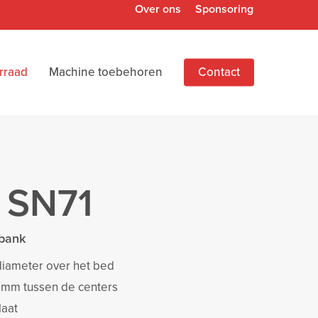
Over ons
Sponsoring
rraad
Machine toebehoren
Contact
 SN71
ibank
iameter over het bed
 mm tussen de centers
laat