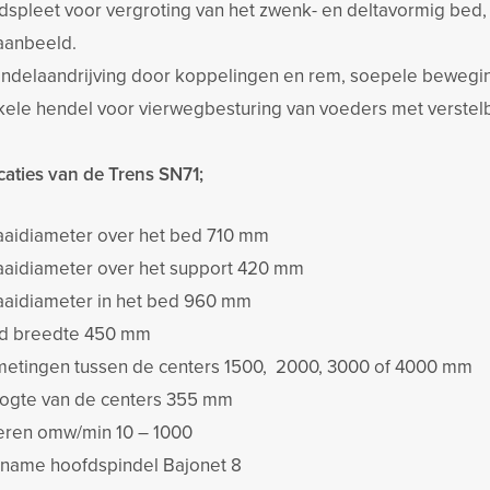
dspleet voor vergroting van het zwenk- en deltavormig bed
aanbeeld.
indelaandrijving door koppelingen en rem, soepele bewegi
kele hendel voor vierwegbesturing van voeders met verstel
caties van de Trens SN71;
aaidiameter over het bed 710 mm
aaidiameter over het support 420 mm
aaidiameter in het bed 960 mm
d breedte 450 mm
metingen tussen de centers 1500, 2000, 3000 of 4000 mm
ogte van de centers 355 mm
eren omw/min 10 – 1000
name hoofdspindel Bajonet 8