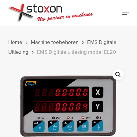
Skip
Menu
to
Close
main
Menu
content
Home
Machine toebehoren
EMS Digitale
Uitlezing
EMS Digitale uitlezing model EL20