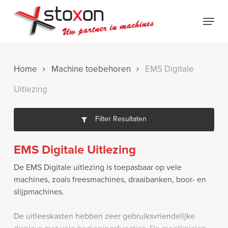
Skip
Menu
to
Close
main
Menu
content
Home
Machine toebehoren
EMS Digitale
Uitlezing
Filter Resultaten
EMS Digitale Uitlezing
De EMS Digitale uitlezing is toepasbaar op vele
machines, zoals freesmachines, draaibanken, boor- en
slijpmachines.
De uitleeskasten hebben zeer gebruiksvriendelijke