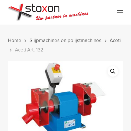
Skip
Menu
to
Close
main
Menu
content
Home
Slijpmachines en polijstmachines
Aceti
Aceti Art. 132