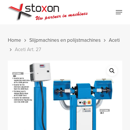
Skip
Menu
to
Close
main
Menu
content
Home
Slijpmachines en polijstmachines
Aceti
Aceti Art. 27