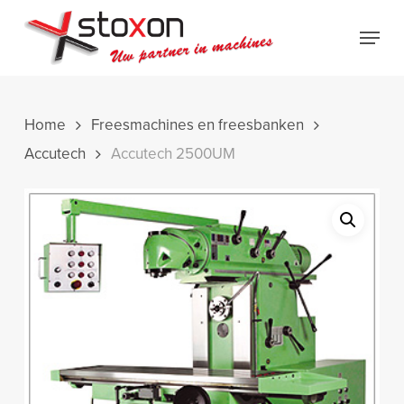
Skip
Menu
to
Close
main
Menu
content
Home
Freesmachines en freesbanken
Accutech
Accutech 2500UM