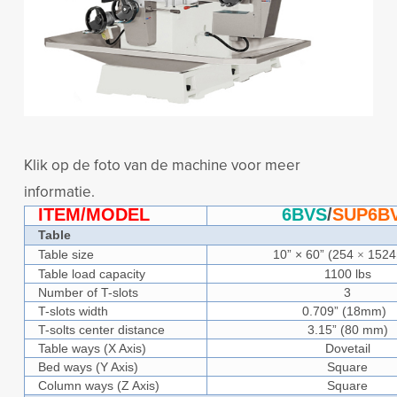
Klik op de foto van de machine voor meer
informatie.
ITEM/MODEL
6BVS
/
SUP6B
Table
Table size
10” × 60” (254
152
×
Table load capacity
1100 lbs
Number of T-slots
3
T-slots width
0.709” (18mm)
T-solts center distance
3.15” (80 mm)
Table ways (X Axis)
Dovetail
Bed ways (Y Axis)
Square
Column ways (Z Axis)
Square