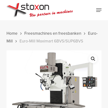
Skip
Menu
to
Close
main
Menu
content
Home
Freesmachines en freesbanken
Euro-
Mill
Euro-Mill Maximart 6BVS/SUP6BVS