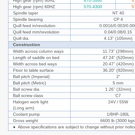
High gear (rpm) 50HZ
470-3550
5
High gear (rpm) 60HZ
570-4300
5
Spindle taper
NT 40
Spindle bearing
CP 4
Quill feed in/revolution
0.0016/0.003/0.00
Quill feed mm/revolution
0.04/0.08/0.15
Quill dia.
4.13” (105mm)
Construction
Width across column ways
11.73” (298mm)
Length of saddle on bed
47.24” (520mm)
Width across bed ways
20.47” (420mm)
Floor to table surface
36.20” (920mm)
Ball pitch (Imperial)
2”
Ball pitch (Metric)
5 mm
Ball screw dia.
1.26” (32mm)
Ball screw class
C7
Halogen work light
24V / 55W
(Long arm)
Coolant pump
1/8HP-180L
Gross weight
6600 lb (3000 kgs
Above specifications are subject to change without prior notic
●