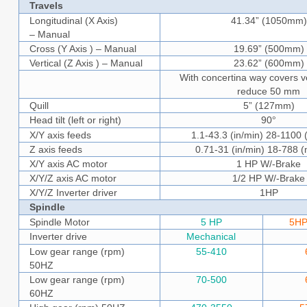
Travels
Longitudinal (X Axis)
41.34” (1050mm)
– Manual
Cross (Y Axis ) – Manual
19.69” (500mm)
Vertical (Z Axis ) – Manual
23.62” (600mm)
With concertina way covers ve
reduce 50 mm
Quill
5” (127mm)
Head tilt (left or right)
90
°
X/Y axis feeds
1.1-43.3 (in/min) 28-1100
Z axis feeds
0.71-31 (in/min) 18-788 
X/Y axis AC motor
1 HP W/-Brake
X/Y/Z axis AC motor
1/2 HP W/-Brake
X/Y/Z Inverter driver
1HP
Spindle
Spindle Motor
5 HP
5HP
Inverter drive
Mechanical
Low gear range (rpm)
55-410
50HZ
Low gear range (rpm)
70-500
60HZ